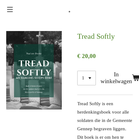
.
Ga
direct
naar
de
Tread Softly
hoofdinhoud
€ 20,00
In
winkelwagen
Tread Softly is een
herdenkingsboek voor alle
soldaten die in de Gemeente
Gennep begraven liggen.
Dit boek is er om hen te